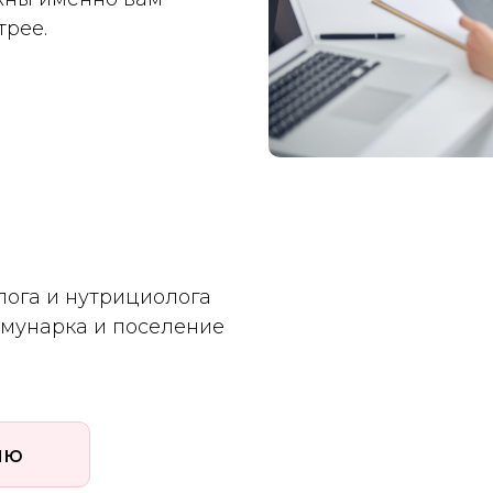
трее.
лога и нутрициолога
ммунарка и поселение
ию