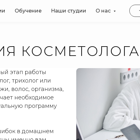
ии
Обучение
Наши студии
О нас
ИЯ КОСМЕТОЛОГА
ный этап работы
лог, трихолог или
жи, волос, организма,
ачает необходимое
уальную программу
шибок в домашнем
ужны именно вам