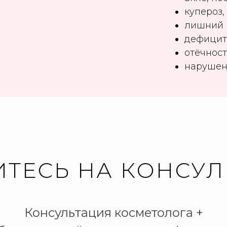
купероз,
лишний в
дефицит
отёчност
нарушен
ТЕСЬ НА КОНСУ
Консультация косметолога +