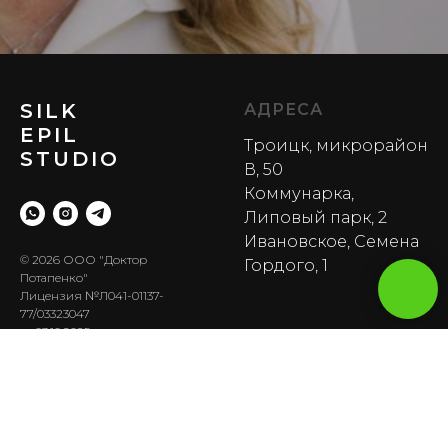
SILK
АДРЕСА
EPIL
Троицк, микрорайон
STUDIO
В, 50
Коммунарка,
Липовый парк, 2
Ивановское, Семена
© 2026 ООО "Доктор
Гордого, 1
Потапенко"
Лицензия №Л041-01137-
77/03323047
от 03.10.2025 г.
ТЕЛЕФОН
О НАС
+7 901 423 15 32
–
Услуги и цены
единый
Акции