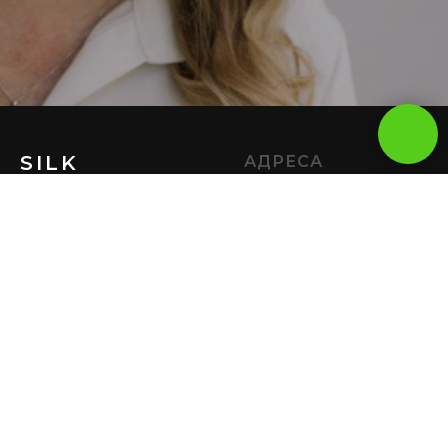
SILK
АДРЕСА
EPIL
Троицк, микрорайон
STUDIO
В, 50
Коммунарка,
Липовый парк, 2
Ивановское, Семена
© 2026 ООО "Доктор
Гордого, 1
Потапенко"
Лицензия №Л041-01137-
77/03323047
от 03.10.2025 г.
ТЕЛЕФОН
О НАС